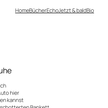
Home
Bücher
Echo
Jetzt & bald
Bio
Ruhe
ich
uto hier
en kannst
schotterten Bankett