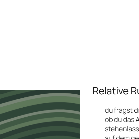
Relative 
du fragst d
ob du das A
stehenlass
auf dem ge