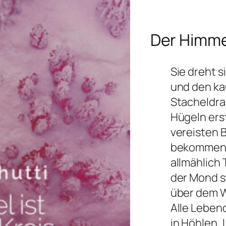
Der Himmel
Sie dreht 
und den k
Stacheldra
Hügeln ers
vereisten 
bekommen 
allmählich 
der Mond s
über dem W
Alle Lebend
in Höhlen,